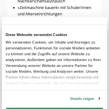
Nachbarschaftsaustausch
«Zeitmaschine bauen!» mit SchülerInnen
und Alterseinrichtungen
– Zusammenfassung & Ausblick
– ab 13 Uhr gemeinsames Mittagessen im
Diese Webseite verwendet Cookies
Quartiertreff Hirslanden möglich
Wir verwenden Cookies, um Inhalte und Anzeigen zu
personalisieren, Funktionen für soziale Medien anbieten
zu können und die Zugriffe auf unsere Website zu
Für alle, die sich für Generationenprojekte in
analysieren. Außerdem geben wir Informationen zu Ihrer
der Stadt Zürich interessieren – ob Jung oder
Verwendung unserer Website an unsere Partner für
Alt, ob bereits in Generationenprojekten tätig
soziale Medien, Werbung und Analysen weiter. Unsere
oder daran interessiert. Es wird präsentiert,
Partner führen diese Informationen möglicherweise mit
diskutiert und aufgegleist.
weiteren Daten zusammen, die Sie ihnen bereitgestellt
haben oder die sie im Rahmen Ihrer Nutzung der Dienste
gesammelt haben.
Anmeldung und weitere
Details zeigen
Informationen:
manuela.stark@pszh.ch